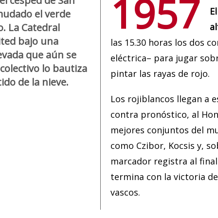
1957
el césped de San
El
udado el verde
o. La Catedral
a
ited bajo una
las 15.30 horas los dos c
evada que aún se
eléctrica– para jugar sob
 colectivo lo bautiza
pintar las rayas de rojo.
ido de la nieve.
Los rojiblancos llegan a 
contra pronóstico, al Ho
mejores conjuntos del mu
como Czibor, Kocsis y, so
marcador registra al final
termina con la victoria de
vascos.