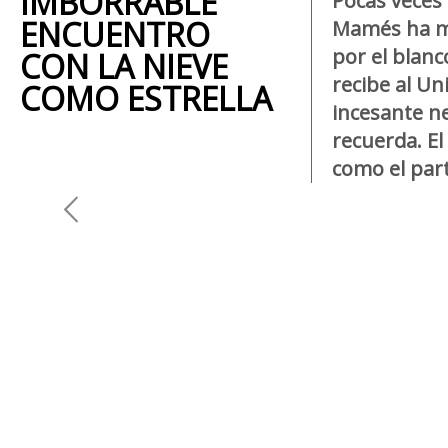
IMBORRABLE
Pocas veces 
ENCUENTRO
Mamés ha m
por el blanc
CON LA NIEVE
recibe al Un
COMO ESTRELLA
incesante n
recuerda. El
como el part