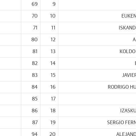
69
9
70
10
EUKEN
71
11
ISKAND
80
12
A
81
13
KOLDO
82
14
83
15
JAVIE
84
16
RODRIGO HU
85
17
86
18
IZASK
87
19
SERGIO FER
94
20
ALEJAND