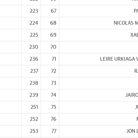
223
67
P
224
68
NICOLAS 
225
69
XA
230
70
236
71
LEIRE URKIAGA 
237
72
R
238
73
239
74
JAIR
251
75
J
252
76
253
77
JON 