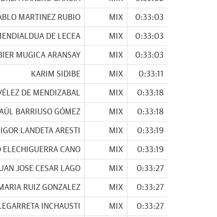
ABLO MARTINEZ RUBIO
MIX
0:33:03
MENDIALDUA DE LECEA
MIX
0:33:03
BIER MUGICA ARANSAY
MIX
0:33:03
KARIM SIDIBE
MIX
0:33:11
VÉLEZ DE MENDIZABAL
MIX
0:33:18
AÚL BARRIUSO GÓMEZ
MIX
0:33:18
IGOR LANDETA ARESTI
MIX
0:33:19
O ELECHIGUERRA CANO
MIX
0:33:19
UAN JOSE CESAR LAGO
MIX
0:33:27
MARIA RUIZ GONZALEZ
MIX
0:33:27
LEGARRETA INCHAUSTI
MIX
0:33:27