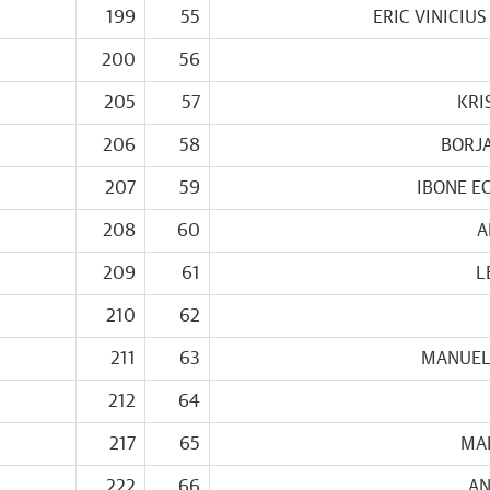
199
55
ERIC VINICIU
200
56
205
57
KRI
206
58
BORJ
207
59
IBONE E
208
60
A
209
61
L
210
62
211
63
MANUEL
212
64
217
65
MA
222
66
AN