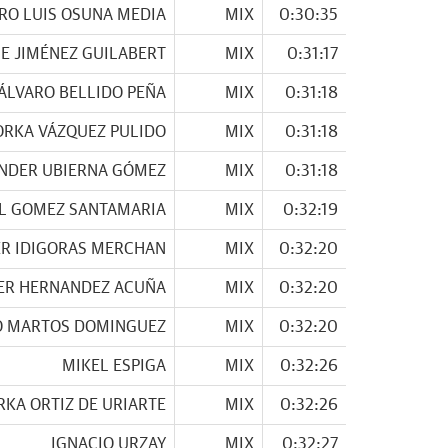
RO LUIS OSUNA MEDIA
MIX
0:30:35
E JIMÉNEZ GUILABERT
MIX
0:31:17
ÁLVARO BELLIDO PEÑA
MIX
0:31:18
ORKA VÁZQUEZ PULIDO
MIX
0:31:18
NDER UBIERNA GÓMEZ
MIX
0:31:18
L GOMEZ SANTAMARIA
MIX
0:32:19
R IDIGORAS MERCHAN
MIX
0:32:20
ER HERNANDEZ ACUÑA
MIX
0:32:20
O MARTOS DOMINGUEZ
MIX
0:32:20
MIKEL ESPIGA
MIX
0:32:26
RKA ORTIZ DE URIARTE
MIX
0:32:26
IGNACIO URZAY
MIX
0:32:27