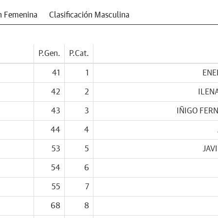
ón Femenina
Clasificación Masculina
P.Gen.
P.Cat.
41
1
ENE
42
2
ILEN
43
3
IÑIGO FER
44
4
53
5
JAV
54
6
55
7
68
8