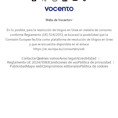
Webs de Vocento
En lo posible, para la resolución de litigios en línea en materia de consumo
conforme Reglamento (UE) 524/2013, se buscará la posibilidad que la
Comisión Europea facilita como plataforma de resolución de litigios en línea
y que se encuentra disponible en el enlace
https://ec.europa.eu/consumers/odr
.
Contactar
Quiénes somos
Aviso legal
Accesibilidad
Reglamento UE 2024/1083
Condiciones de uso
Política de privacidad
Publicidad
Mapa web
Compromisos editoriales
Política de cookies