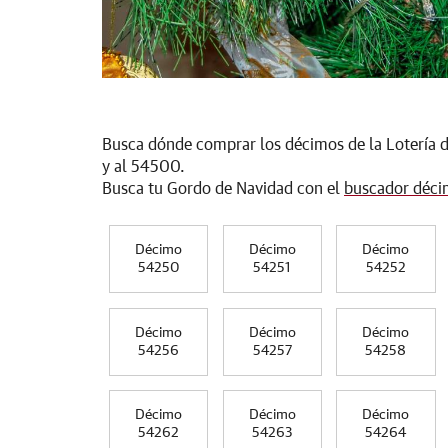
Busca dónde comprar los décimos de la Lotería 
y al 54500.
Busca tu Gordo de Navidad con el
buscador déci
Décimo
Décimo
Décimo
54250
54251
54252
Décimo
Décimo
Décimo
54256
54257
54258
Décimo
Décimo
Décimo
54262
54263
54264