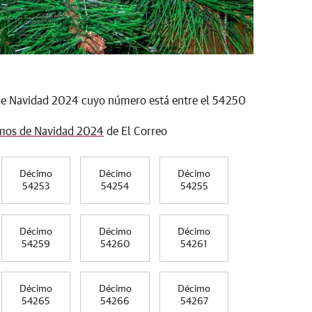
de Navidad 2024 cuyo número está entre el 54250
mos de Navidad 2024
de El Correo
Décimo
Décimo
Décimo
54253
54254
54255
Décimo
Décimo
Décimo
54259
54260
54261
Décimo
Décimo
Décimo
54265
54266
54267