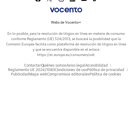
Webs de Vocento
En lo posible, para la resolución de litigios en línea en materia de consumo
conforme Reglamento (UE) 524/2013, se buscará la posibilidad que la
Comisión Europea facilita como plataforma de resolución de litigios en línea
y que se encuentra disponible en el enlace
https://ec.europa.eu/consumers/odr
.
Contactar
Quiénes somos
Aviso legal
Accesibilidad
Reglamento UE 2024/1083
Condiciones de uso
Política de privacidad
Publicidad
Mapa web
Compromisos editoriales
Política de cookies