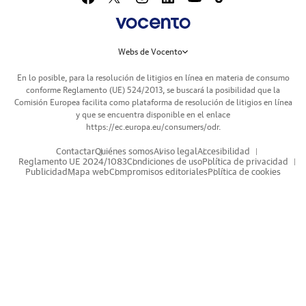
Webs de Vocento
En lo posible, para la resolución de litigios en línea en materia de consumo
conforme Reglamento (UE) 524/2013, se buscará la posibilidad que la
Comisión Europea facilita como plataforma de resolución de litigios en línea
y que se encuentra disponible en el enlace
https://ec.europa.eu/consumers/odr
.
Contactar
Quiénes somos
Aviso legal
Accesibilidad
Reglamento UE 2024/1083
Condiciones de uso
Política de privacidad
Publicidad
Mapa web
Compromisos editoriales
Política de cookies