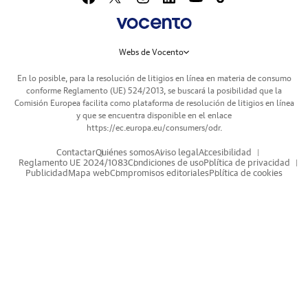
Webs de Vocento
En lo posible, para la resolución de litigios en línea en materia de consumo
conforme Reglamento (UE) 524/2013, se buscará la posibilidad que la
Comisión Europea facilita como plataforma de resolución de litigios en línea
y que se encuentra disponible en el enlace
https://ec.europa.eu/consumers/odr
.
Contactar
Quiénes somos
Aviso legal
Accesibilidad
Reglamento UE 2024/1083
Condiciones de uso
Política de privacidad
Publicidad
Mapa web
Compromisos editoriales
Política de cookies