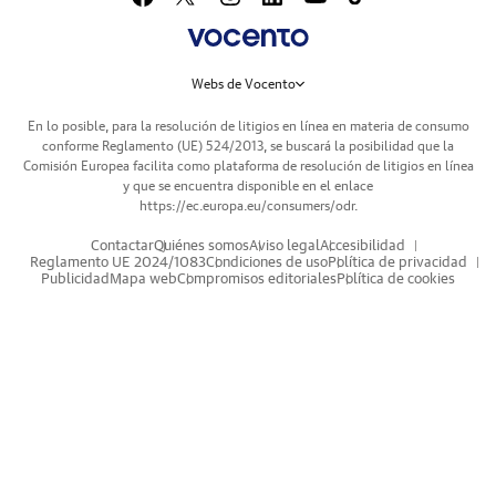
Webs de Vocento
En lo posible, para la resolución de litigios en línea en materia de consumo
conforme Reglamento (UE) 524/2013, se buscará la posibilidad que la
Comisión Europea facilita como plataforma de resolución de litigios en línea
y que se encuentra disponible en el enlace
https://ec.europa.eu/consumers/odr
.
Contactar
Quiénes somos
Aviso legal
Accesibilidad
Reglamento UE 2024/1083
Condiciones de uso
Política de privacidad
Publicidad
Mapa web
Compromisos editoriales
Política de cookies