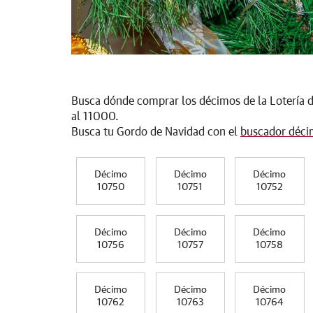
Busca dónde comprar los décimos de la Lotería 
al 11000.
Busca tu Gordo de Navidad con el
buscador déci
Décimo
Décimo
Décimo
10750
10751
10752
Décimo
Décimo
Décimo
10756
10757
10758
Décimo
Décimo
Décimo
10762
10763
10764