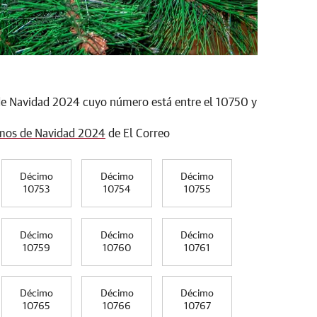
de Navidad 2024 cuyo número está entre el 10750 y
mos de Navidad 2024
de El Correo
Décimo
Décimo
Décimo
10753
10754
10755
Décimo
Décimo
Décimo
10759
10760
10761
Décimo
Décimo
Décimo
10765
10766
10767