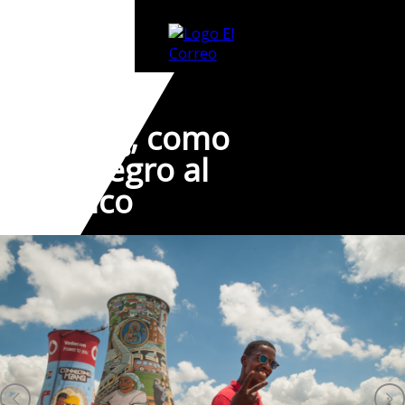
Soweto-
Joburg, como
del negro al
blanco